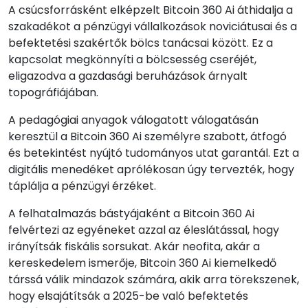
A csúcsforrásként elképzelt Bitcoin 360 Ai áthidalja a
szakadékot a pénzügyi vállalkozások noviciátusai és a
befektetési szakértők bölcs tanácsai között. Ez a
kapcsolat megkönnyíti a bölcsesség cseréjét,
eligazodva a gazdasági beruházások árnyalt
topográfiájában.
A pedagógiai anyagok válogatott válogatásán
keresztül a Bitcoin 360 Ai személyre szabott, átfogó
és betekintést nyújtó tudományos utat garantál. Ezt a
digitális menedéket aprólékosan úgy tervezték, hogy
táplálja a pénzügyi érzéket.
A felhatalmazás bástyájaként a Bitcoin 360 Ai
felvértezi az egyéneket azzal az éleslátással, hogy
irányítsák fiskális sorsukat. Akár neofita, akár a
kereskedelem ismerője, Bitcoin 360 Ai kiemelkedő
társsá válik mindazok számára, akik arra törekszenek,
hogy elsajátítsák a 2025-be való befektetés