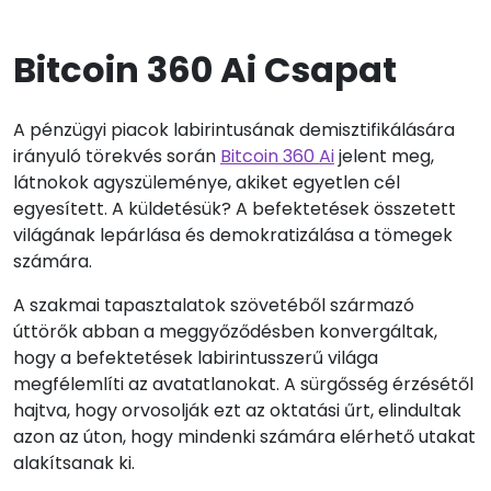
Bitcoin 360 Ai Csapat
A pénzügyi piacok labirintusának demisztifikálására
irányuló törekvés során
Bitcoin 360 Ai
jelent meg,
látnokok agyszüleménye, akiket egyetlen cél
egyesített. A küldetésük? A befektetések összetett
világának lepárlása és demokratizálása a tömegek
számára.
A szakmai tapasztalatok szövetéből származó
úttörők abban a meggyőződésben konvergáltak,
hogy a befektetések labirintusszerű világa
megfélemlíti az avatatlanokat. A sürgősség érzésétől
hajtva, hogy orvosolják ezt az oktatási űrt, elindultak
azon az úton, hogy mindenki számára elérhető utakat
alakítsanak ki.