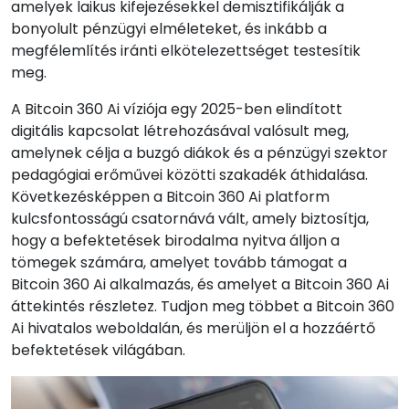
amelyek laikus kifejezésekkel demisztifikálják a
bonyolult pénzügyi elméleteket, és inkább a
megfélemlítés iránti elkötelezettséget testesítik
meg.
A Bitcoin 360 Ai víziója egy 2025-ben elindított
digitális kapcsolat létrehozásával valósult meg,
amelynek célja a buzgó diákok és a pénzügyi szektor
pedagógiai erőművei közötti szakadék áthidalása.
Következésképpen a Bitcoin 360 Ai platform
kulcsfontosságú csatornává vált, amely biztosítja,
hogy a befektetések birodalma nyitva álljon a
tömegek számára, amelyet tovább támogat a
Bitcoin 360 Ai alkalmazás, és amelyet a Bitcoin 360 Ai
áttekintés részletez. Tudjon meg többet a Bitcoin 360
Ai hivatalos weboldalán, és merüljön el a hozzáértő
befektetések világában.