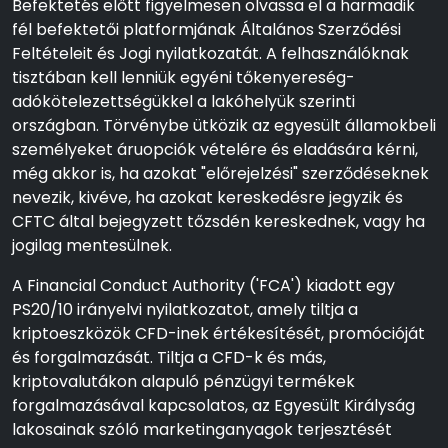
Befektetés előtt figyelmesen olvassa el a harmadik
fél befektetői platformjának Általános Szerződési
Feltételeit és Jogi nyilatkozatát. A felhasználóknak
tisztában kell lenniük egyéni tőkenyereség-
adókötelezettségükkel a lakóhelyük szerinti
országban. Törvénybe ütközik az egyesült államokbeli
személyeket áruopciók vételére és eladására kérni,
még akkor is, ha azokat "előrejelzési" szerződéseknek
nevezik, kivéve, ha azokat kereskedésre jegyzik és
CFTC által bejegyzett tőzsdén kereskednek, vagy ha
jogilag mentesülnek.
A Financial Conduct Authority ('FCA') kiadott egy
PS20/10 irányelvi nyilatkozatot, amely tiltja a
kriptoeszközök CFD-inek értékesítését, promócióját
és forgalmazását. Tiltja a CFD-k és más,
kriptovalutákon alapuló pénzügyi termékek
forgalmazásával kapcsolatos, az Egyesült Királyság
lakosainak szóló marketinganyagok terjesztését