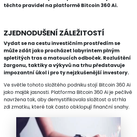
těchto pravidel na platformě Bitcoin 360 Ai.
ZJEDNODUŠENÍ ZÁLEŽITOSTÍ
Vydat se na cestu investičním prostředím se
může zdát jako procházet labyrintem plným
spletitých tras a matoucích odboček. Rozluštění
žargonu, taktiky a výkyvů na trhu představuje
impozantní úkol i pro ty nejzkušenější investory.
Ve světle tohoto složitého podniku stojí Bitcoin 360 Ai
jako maják jasnosti. Platforma Bitcoin 360 Ai je pečlivě
navržena tak, aby demystifikovala složitost a strhla
zdi zmatku, které tak často obklopují finanční snahy.