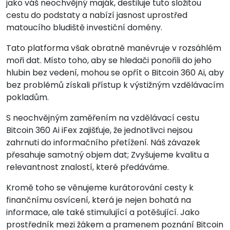
jako váš neochvějný maják, destiluje tuto složitou
cestu do podstaty a nabízí jasnost uprostřed
matoucího bludiště investiční domény.
Tato platforma však obratně manévruje v rozsáhlém
moři dat. Místo toho, aby se hledači ponořili do jeho
hlubin bez vedení, mohou se opřít o Bitcoin 360 Ai, aby
bez problémů získali přístup k výstižným vzdělávacím
pokladům.
S neochvějným zaměřením na vzdělávací cestu
Bitcoin 360 Ai iFex zajišťuje, že jednotlivci nejsou
zahrnuti do informačního přetížení. Náš závazek
přesahuje samotný objem dat; Zvyšujeme kvalitu a
relevantnost znalostí, které předáváme.
Kromě toho se věnujeme kurátorování cesty k
finančnímu osvícení, která je nejen bohatá na
informace, ale také stimulující a potěšující. Jako
prostředník mezi žákem a pramenem poznání Bitcoin