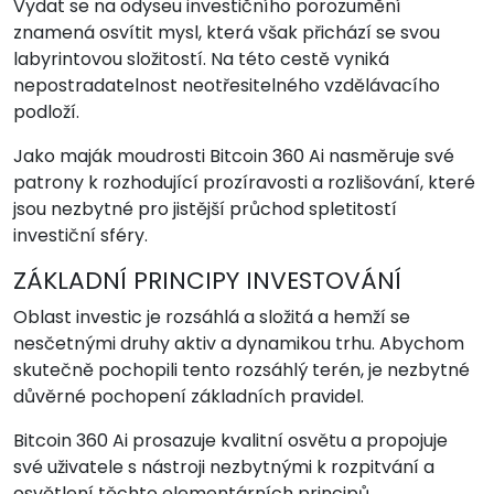
Vydat se na odyseu investičního porozumění
znamená osvítit mysl, která však přichází se svou
labyrintovou složitostí. Na této cestě vyniká
nepostradatelnost neotřesitelného vzdělávacího
podloží.
Jako maják moudrosti Bitcoin 360 Ai nasměruje své
patrony k rozhodující prozíravosti a rozlišování, které
jsou nezbytné pro jistější průchod spletitostí
investiční sféry.
ZÁKLADNÍ PRINCIPY INVESTOVÁNÍ
Oblast investic je rozsáhlá a složitá a hemží se
nesčetnými druhy aktiv a dynamikou trhu. Abychom
skutečně pochopili tento rozsáhlý terén, je nezbytné
důvěrné pochopení základních pravidel.
Bitcoin 360 Ai prosazuje kvalitní osvětu a propojuje
své uživatele s nástroji nezbytnými k rozpitvání a
osvětlení těchto elementárních principů.