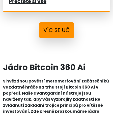
Přečtěte si vše
VÍC SE UČ
Jádro Bitcoin 360 Ai
S hvězdnou pověstí metamorfování začátečníků
ve zdatné hráče na trhu stojí Bitcoin 360 Ai v
popředí. Naše avantgardní nástroje jsou
navrženy tak, aby vás vyzbrojily zdatností ke
zvládnutí základní trojice principů pro vítězné
investování. Zde přesně prozkoumáme jádro