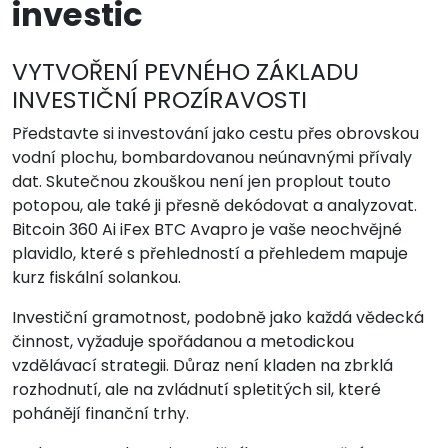
investic
VYTVOŘENÍ PEVNÉHO ZÁKLADU
INVESTIČNÍ PROZÍRAVOSTI
Představte si investování jako cestu přes obrovskou
vodní plochu, bombardovanou neúnavnými přívaly
dat. Skutečnou zkouškou není jen proplout touto
potopou, ale také ji přesně dekódovat a analyzovat.
Bitcoin 360 Ai iFex BTC Avapro je vaše neochvějné
plavidlo, které s přehledností a přehledem mapuje
kurz fiskální solankou.
Investiční gramotnost, podobně jako každá vědecká
činnost, vyžaduje spořádanou a metodickou
vzdělávací strategii. Důraz není kladen na zbrklá
rozhodnutí, ale na zvládnutí spletitých sil, které
pohánějí finanční trhy.