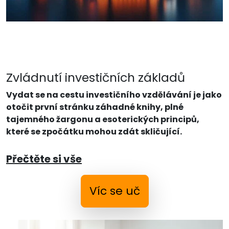
Zvládnutí investičních základů
Vydat se na cestu investičního vzdělávání je jako
otočit první stránku záhadné knihy, plné
tajemného žargonu a esoterických principů,
které se zpočátku mohou zdát skličující.
Přečtěte si vše
Víc se uč