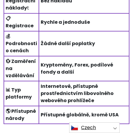
Registrační
Bez nákladů
náklady
t
📋
Rychle a jednoduše
Registrace
💰
Podrobnosti
Žádné další poplatky
o cenách
💱 Zaměření
Kryptoměny, Forex, podílové
na
fondy a další
vzdělávání
Internetové, přístupné
📊 Typ
prostřednictvím libovolného
platformy
webového prohlížeče
🌎 Přístupné
Přístupné globálně, kromě USA
národy
Czech