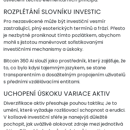
ROZPLÉTÁNÍ SLOVNÍKU INVESTIC
Pro nezasvěcené může být investiční vesmír
zastrašující, plný esoterických termínů a frází. Přesto
je nezbytné proniknout tímto pozlátkem, abychom
mohli s jistotou manévrovat sofistikovanými
investičními mechanismy a úskoky.
Bitcoin 360 Ai slouží jako prostředník, který zajišťuje, že
to, co bylo kdysi tajemným jazykem, se stane
transparentním a dosažitelným propojením uživatelů
s předními vzdělávacími entitami.
UCHOPENÍ ÚSKOKU VARIACE AKTIV
Diverzifikace aktiv přesahuje pouhou taktiku; Je to
umění, které vyžaduje rozlišovací schopnost a erudici.
V kolísavé investiční sféře je nanejvýš důležité
pochopit, jak uvážlivě alokovat zdroje mezi jednotlivá