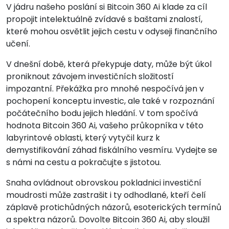
V jádru našeho poslání si Bitcoin 360 Ai klade za cíl
propojit intelektuálně zvídavé s baštami znalostí,
které mohou osvětlit jejich cestu v odyseji finančního
učení.
V dnešní době, která překypuje daty, může být úkol
proniknout závojem investičních složitostí
impozantní. Překážka pro mnohé nespočívá jen v
pochopení konceptu investic, ale také v rozpoznání
počátečního bodu jejich hledání. V tom spočívá
hodnota Bitcoin 360 Ai, vašeho průkopníka v této
labyrintové oblasti, který vytyčil kurz k
demystifikování záhad fiskálního vesmíru. Vydejte se
s námi na cestu a pokračujte s jistotou.
Snaha ovládnout obrovskou pokladnici investiční
moudrosti může zastrašit i ty odhodlané, kteří čelí
záplavě protichůdných názorů, esoterických termínů
a spektra názorů. Dovolte Bitcoin 360 Ai, aby sloužil