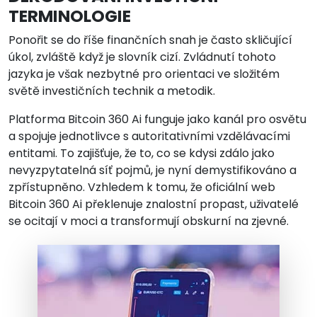
TERMINOLOGIE
Ponořit se do říše finančních snah je často skličující
úkol, zvláště když je slovník cizí. Zvládnutí tohoto
jazyka je však nezbytné pro orientaci ve složitém
světě investičních technik a metodik.
Platforma Bitcoin 360 Ai funguje jako kanál pro osvětu
a spojuje jednotlivce s autoritativními vzdělávacími
entitami. To zajišťuje, že to, co se kdysi zdálo jako
nevyzpytatelná síť pojmů, je nyní demystifikováno a
zpřístupněno. Vzhledem k tomu, že oficiální web
Bitcoin 360 Ai překlenuje znalostní propast, uživatelé
se ocitají v moci a transformují obskurní na zjevné.