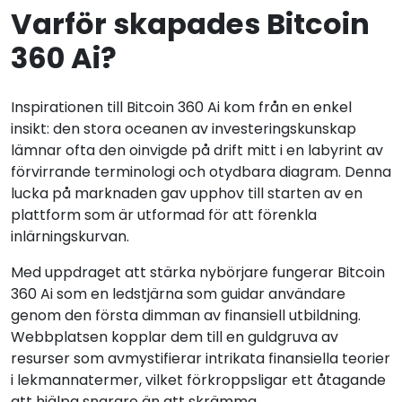
Varför skapades Bitcoin
360 Ai?
Inspirationen till Bitcoin 360 Ai kom från en enkel
insikt: den stora oceanen av investeringskunskap
lämnar ofta den oinvigde på drift mitt i en labyrint av
förvirrande terminologi och otydbara diagram. Denna
lucka på marknaden gav upphov till starten av en
plattform som är utformad för att förenkla
inlärningskurvan.
Med uppdraget att stärka nybörjare fungerar Bitcoin
360 Ai som en ledstjärna som guidar användare
genom den första dimman av finansiell utbildning.
Webbplatsen kopplar dem till en guldgruva av
resurser som avmystifierar intrikata finansiella teorier
i lekmannatermer, vilket förkroppsligar ett åtagande
att hjälpa snarare än att skrämma.