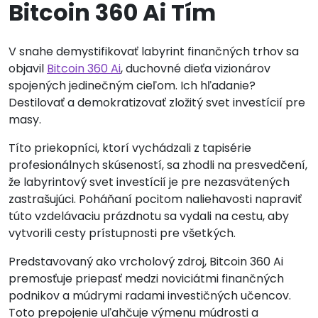
Bitcoin 360 Ai Tím
V snahe demystifikovať labyrint finančných trhov sa
objavil
Bitcoin 360 Ai
, duchovné dieťa vizionárov
spojených jedinečným cieľom. Ich hľadanie?
Destilovať a demokratizovať zložitý svet investícií pre
masy.
Títo priekopníci, ktorí vychádzali z tapisérie
profesionálnych skúseností, sa zhodli na presvedčení,
že labyrintový svet investícií je pre nezasvätených
zastrašujúci. Poháňaní pocitom naliehavosti napraviť
túto vzdelávaciu prázdnotu sa vydali na cestu, aby
vytvorili cesty prístupnosti pre všetkých.
Predstavovaný ako vrcholový zdroj, Bitcoin 360 Ai
premosťuje priepasť medzi noviciátmi finančných
podnikov a múdrymi radami investičných učencov.
Toto prepojenie uľahčuje výmenu múdrosti a