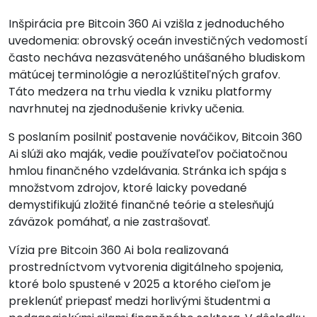
Inšpirácia pre Bitcoin 360 Ai vzišla z jednoduchého
uvedomenia: obrovský oceán investičných vedomostí
často necháva nezasväteného unášaného bludiskom
mätúcej terminológie a nerozlúštiteľných grafov.
Táto medzera na trhu viedla k vzniku platformy
navrhnutej na zjednodušenie krivky učenia.
S poslaním posilniť postavenie nováčikov, Bitcoin 360
Ai slúži ako maják, vedie používateľov počiatočnou
hmlou finančného vzdelávania. Stránka ich spája s
množstvom zdrojov, ktoré laicky povedané
demystifikujú zložité finančné teórie a stelesňujú
záväzok pomáhať, a nie zastrašovať.
Vízia pre Bitcoin 360 Ai bola realizovaná
prostredníctvom vytvorenia digitálneho spojenia,
ktoré bolo spustené v 2025 a ktorého cieľom je
preklenúť priepasť medzi horlivými študentmi a