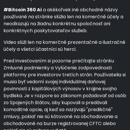
#Bitcoin 360 Ai
a akékoľvek iné obchodné názvy
používané na stránke slúžia len na komerčné účely a
neodkazujú na žiadnu konkrétnu spoločnosť ani
konkrétnych poskytovateľov služieb.
Video slúži len na komerčné prezentačné a ilustračné
účely a všetci účastníci sú herci.
Pred investovaním si pozorne prečítajte stránku
Zmluvné podmienky a Vylúčenie zodpovednosti
platformy pre investorov tretích strán. Používatelia si
musia byť vedomí svojej individuálnej daňovej
povinnosti z kapitálových výnosov v krajine svojho
bydliska. Je v rozpore so zákonom požadovať od osôb
zo Spojených štátov, aby kupovali a predávali
komoditné opcie, aj keď sa nazývajú "predikčné"
zmluvy, pokiaľ nie sú kótované na obchodovanie a
obchodované na burze registrovanej CFTC alebo