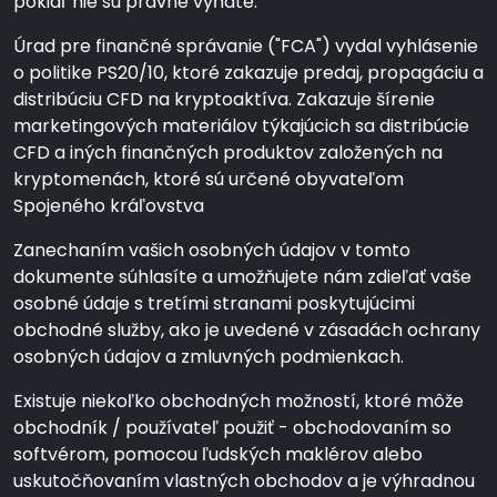
pokiaľ nie sú právne vyňaté.
Úrad pre finančné správanie ("FCA") vydal vyhlásenie
o politike PS20/10, ktoré zakazuje predaj, propagáciu a
distribúciu CFD na kryptoaktíva. Zakazuje šírenie
marketingových materiálov týkajúcich sa distribúcie
CFD a iných finančných produktov založených na
kryptomenách, ktoré sú určené obyvateľom
Spojeného kráľovstva
Zanechaním vašich osobných údajov v tomto
dokumente súhlasíte a umožňujete nám zdieľať vaše
osobné údaje s tretími stranami poskytujúcimi
obchodné služby, ako je uvedené v zásadách ochrany
osobných údajov a zmluvných podmienkach.
Existuje niekoľko obchodných možností, ktoré môže
obchodník / používateľ použiť - obchodovaním so
softvérom, pomocou ľudských maklérov alebo
uskutočňovaním vlastných obchodov a je výhradnou