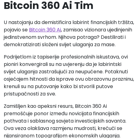
Bitcoin 360 Ai Tim
U nastojanju da demistificira labirint financijskih tržišta,
pojavio se
Bitcoin 360 Ai
, zamisao vizionara ujedinjenih
jedinstvenom svrhom. Njihova potraga? Destilirati i
demokratizirati složeni svijet ulaganja za mase.
Podrijetlom iz tapiserije profesionalnih iskustava, ovi
pioniri konvergirali su na uvjerenju da je labirintski
svijet ulaganja zastrašujući za neupućene. Potaknuti
osjećajem hitnosti da isprave ovu obrazovnu prazninu,
krenuli su na putovanje kako bi stvorili putove
pristupačnosti za sve.
Zamišljen kao apeksni resurs, Bitcoin 360 Ai
premošćuje ponor između novicijata financijskih
pothvata i sablasnog savjeta investicijskih savanta.
Ova veza olakšava razmjenu mudrosti, krećući se
nijansiranom topografijom ekonomskih ulaganja.