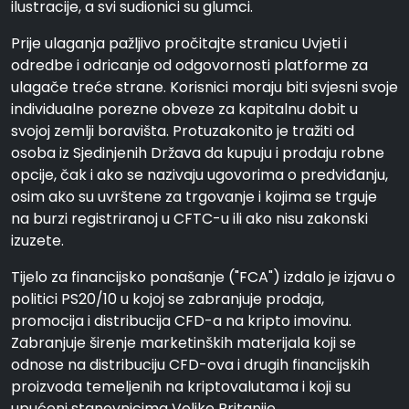
ilustracije, a svi sudionici su glumci.
Prije ulaganja pažljivo pročitajte stranicu Uvjeti i
odredbe i odricanje od odgovornosti platforme za
ulagače treće strane. Korisnici moraju biti svjesni svoje
individualne porezne obveze za kapitalnu dobit u
svojoj zemlji boravišta. Protuzakonito je tražiti od
osoba iz Sjedinjenih Država da kupuju i prodaju robne
opcije, čak i ako se nazivaju ugovorima o predviđanju,
osim ako su uvrštene za trgovanje i kojima se trguje
na burzi registriranoj u CFTC-u ili ako nisu zakonski
izuzete.
Tijelo za financijsko ponašanje ("FCA") izdalo je izjavu o
politici PS20/10 u kojoj se zabranjuje prodaja,
promocija i distribucija CFD-a na kripto imovinu.
Zabranjuje širenje marketinških materijala koji se
odnose na distribuciju CFD-ova i drugih financijskih
proizvoda temeljenih na kriptovalutama i koji su
upućeni stanovnicima Velike Britanije