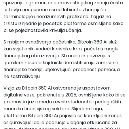
spoznaje: ogroman ocean investicijskog znanja često
ostavlja neupućene usred labirinta zbunjujuće
terminologije i nerazumljivih grafikona. Taj jaz na
tržištu iznjedrio je početak platforme osmišljene kako
bi se pojednostavila krivulja učenja.
S misijom osnaživanja početnika, Bitcoin 360 Ai služi
kao svjetionik, vodeći korisnike kroz početnu maglu
financijskog obrazovanja. Stranica ih povezuje s
gomilom resursa koji laički demistificiraju zamršene
financijske teorije, utjelovljujući predanost pomoći, a
ne zastrašivanju.
Vizija za Bitcoin 360 Ai ostvarena je uspostavom
digitalne veze, pokrenute u 2025, osmišljene kako bi se
premostio jaz između revnih studenata i pedagoških
moćnika financijskog sektora. Slijedom toga,
platforma Bitcoin 360 Ai pojavila se kao ključni kanal,
osiguravajući da je područje ulaganja otključano za