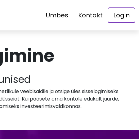
Umbes
Kontakt
Login
ogimine
unised
tlikule veebisaidile ja otsige üles sisselogimiseks
düsseiat. Kui pääsete oma kontole edukalt juurde,
ndamiseks investeerimisvaldkonnas.