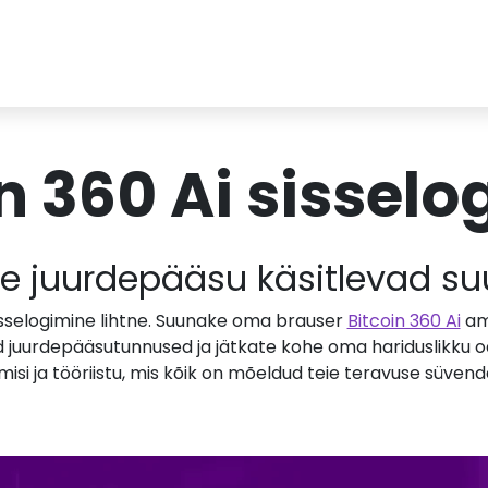
n 360 Ai sissel
le juurdepääsu käsitlevad su
sisselogimine lihtne. Suunake oma brauser
Bitcoin 360 Ai
ame
d juurdepääsutunnused ja jätkate kohe oma hariduslikku o
dmisi ja tööriistu, mis kõik on mõeldud teie teravuse süve