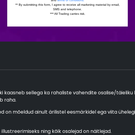
ki kaasneb sellega ka rahaliste vahendite osalise/täieliku
b raha.
ed on mõeldud ainult ärilistel eesmärkidel ega viita ühel
llustreerimiseks ning kõik osalejad on näitlejad.