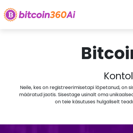
Bitcoi
Konto
Neile, kes on registreerimisetapi lõpetanud, on 
määratud jaotis. Sisestage usinalt oma unikaalse
on teie käsutuses hulgaliselt tea