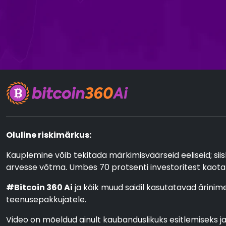
Oluline riskimärkus:
Kauplemine võib tekitada märkimisväärseid eeliseid; siis
arvesse võtma. Umbes 70 protsenti investoritest kaota
#Bitcoin 360 Ai
ja kõik muud saidil kasutatavad ärinim
teenusepakkujatele.
Video on mõeldud ainult kaubanduslikuks esitlemiseks ja i