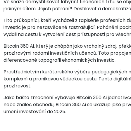
Ve snaze demystifikovat labyrint finančních trhů se obj
jediným cílem. Jejich pátrání? Destilovat a demokratizov
Tito průkopníci, kteří vycházeli z tapisérie profesních z
investic je pro nezasvěcené zastrašující. Poháněni poc
vydali na cestu k vytvoření cest přístupnosti pro všech
Bitcoin 360 Ai, který je chápán jako vrcholný zdroj, pře
prozíravými radami investičních učenců. Toto propojen
diferencované topografii ekonomických investic.
Prostřednictvím kurátorského výběru pedagogických mate
komplexní a pronikavou vědeckou cestu. Tento digitální 
prozíravost.
Jako bašta zmocnění vybavuje Bitcoin 360 Ai jednotlivce b
nebo znalec obchodu, Bitcoin 360 Ai se ukazuje jako prvo
umění investování do 2025.