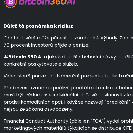
Důležitá poznámka k riziku:
Obchodování může přinést pozoruhodné výhody; Zahrnuje v
70 procent investorů přijde o peníze.
#Bitcoin 360 Ai
a jakékoli další obchodní názvy použi
konkrétní poskytovatele služeb.
Video slouží pouze pro komerční prezentaci a ilustrační ú
Před investováním si pečlivě přečtěte stránku s obcho
musí být vědomi své individuální daňové povinnosti z k
prodeji komoditních opcí, i když se nazývají "predikč
nejsou ze zákona osvobozeny.
Financial Conduct Authority (dále jen "FCA") vydal prohl
marketingových materiálů týkajících se distribuce CF