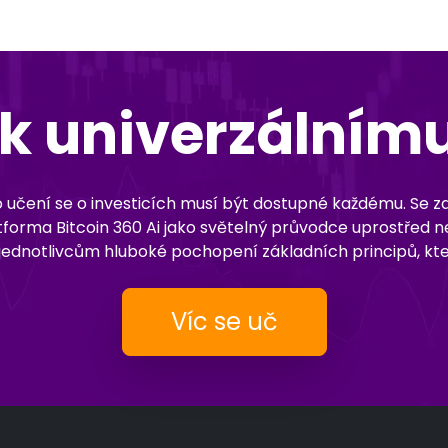
k univerzálním
pro učení se o investicích musí být dostupné každému. Se 
 platforma Bitcoin 360 Ai jako světelný průvodce uprostř
 jednotlivcům hluboké pochopení základních principů, kter
Víc se uč