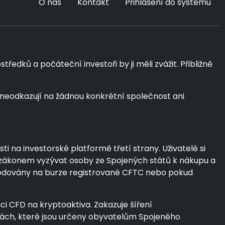
O nás
Kontakt
Přihlášení do systému
dků a počáteční investoři by ji měli zvážit. Přibližně
 neodkazují na žádnou konkrétní společnost ani
na investorské platformě třetí strany. Uživatelé si
se zákonem vyzývat osoby ze Spojených států k nákupu a
chodovány na burze registrované CFTC nebo pokud
uci CFD na kryptoaktiva. Zakazuje šíření
nách, které jsou určeny obyvatelům Spojeného