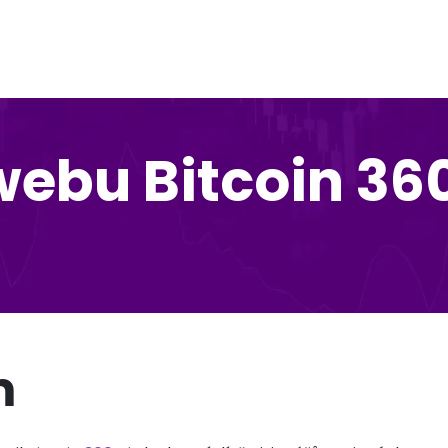
webu Bitcoin 360
m