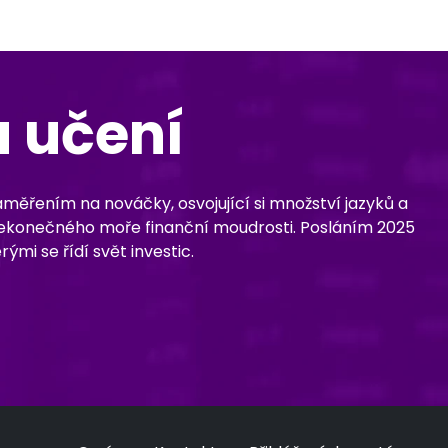
u učení
zaměřením na nováčky, osvojující si množství jazyků a
ed nekonečného moře finanční moudrosti. Posláním 2025
ými se řídí svět investic.