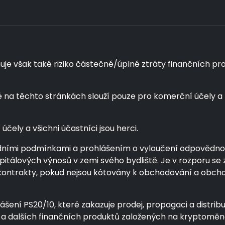
šak také riziko částečné/úplné ztráty finančních prostře
té na těchto stránkách slouží pouze pro komerční účely a
čely a všichni účastníci jsou herci.
dními podmínkami a prohlášením o vyloučení odpovědnosti 
apitálových výnosů v zemi svého bydliště. Je v rozporu 
ní" kontrakty, pokud nejsou kótovány k obchodování a ob
ášení PS20/10, které zakazuje prodej, propagaci a distrib
D a dalších finančních produktů založených na kryptomě