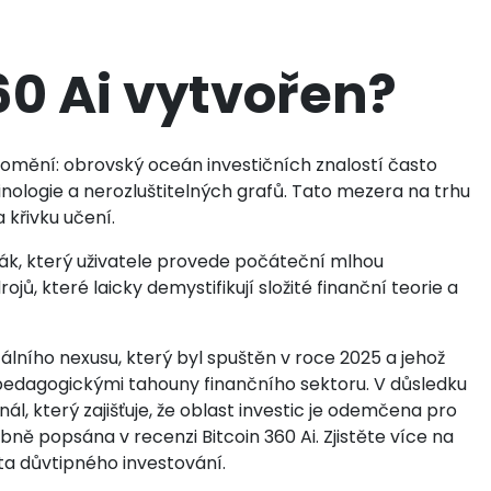
60 Ai vytvořen?
domění: obrovský oceán investičních znalostí často
ologie a nerozluštitelných grafů. Tato mezera na trhu
 křivku učení.
aják, který uživatele provede počáteční mlhou
ojů, které laicky demystifikují složité finanční teorie a
tálního nexusu, který byl spuštěn v roce 2025 a jehož
 pedagogickými tahouny finančního sektoru. V důsledku
ál, který zajišťuje, že oblast investic je odemčena pro
ně popsána v recenzi Bitcoin 360 Ai. Zjistěte více na
ěta důvtipného investování.