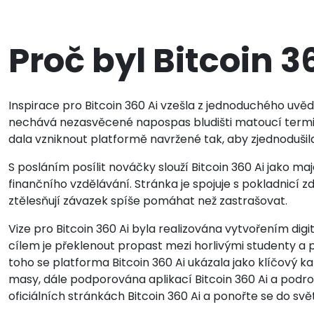
Proč byl Bitcoin 3
Inspirace pro Bitcoin 360 Ai vzešla z jednoduchého uvě
nechává nezasvěcené napospas bludišti matoucí termin
dala vzniknout platformě navržené tak, aby zjednodušila
S posláním posílit nováčky slouží Bitcoin 360 Ai jako m
finančního vzdělávání. Stránka je spojuje s pokladnicí zdr
ztělesňují závazek spíše pomáhat než zastrašovat.
Vize pro Bitcoin 360 Ai byla realizována vytvořením digi
cílem je překlenout propast mezi horlivými studenty a
toho se platforma Bitcoin 360 Ai ukázala jako klíčový kan
masy, dále podporována aplikací Bitcoin 360 Ai a podrob
oficiálních stránkách Bitcoin 360 Ai a ponořte se do sv