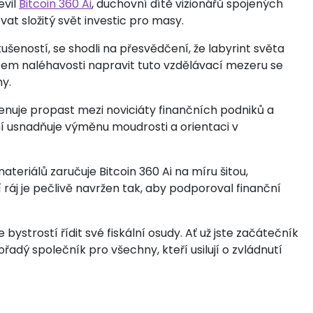
evil
Bitcoin 360 Ai
, duchovní dítě vizionářů spojených
at složitý svět investic pro masy.
kušeností, se shodli na přesvědčení, že labyrint světa
item naléhavosti napravit tuto vzdělávací mezeru se
ny.
klenuje propast mezi noviciáty finančních podniků a
í usnadňuje výměnu moudrosti a orientaci v
riálů zaručuje Bitcoin 360 Ai na míru šitou,
ráj je pečlivě navržen tak, aby podporoval finanční
ystrostí řídit své fiskální osudy. Ať už jste začátečník
řadý společník pro všechny, kteří usilují o zvládnutí